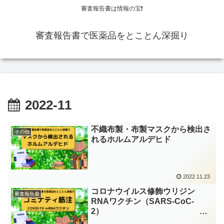
審査報告書は情報の宝❗
審査報告書で医薬品をとことん深掘り
2022-11
不織布製・布製マスクから検出さ
その他
れるホルムアルデヒド
2022.11.23
コロナウイルス修飾ウリジン
審査報告書
RNAワクチン（SARS-CoC-
2）
[コミナティ筋注]（有効成分